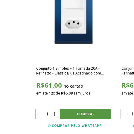
Conjunto 1 Simples + 1 Tomada 20A -
Conjunt
Refinatto - Classic Blue Acetinado com
Refinat
Branco SCBB012
Branco
R$61,00
R$6
no cartão
em até
12
x de
R$5,08
sem juros
em até
COMPRAR PELO WHATSAPP