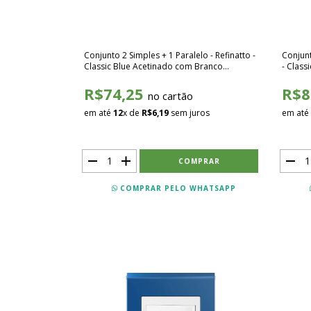
Conjunto 2 Simples + 1 Paralelo - Refinatto -
Conjunt
Classic Blue Acetinado com Branco
- Class
SCBB026
SCBB0
R$74,25
R$8
no cartão
em até
12
x de
R$6,19
sem juros
em até
COMPRAR PELO WHATSAPP