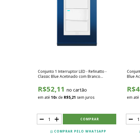
Conjunto 1 Interruptor LED - Refinatto -
Conjunt
Classic Blue Acetinado com Branco
Blue A
SCBB044
R$52,11
R$4
no cartão
em até
10
x de
R$5,21
sem juros
em até
COMPRAR PELO WHATSAPP