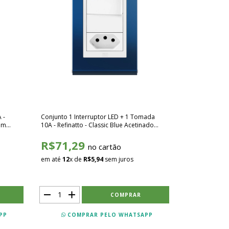
 -
Conjunto 1 Interruptor LED + 1 Tomada
com
10A - Refinatto - Classic Blue Acetinado
com Branco SCBB047
R$71,29
no cartão
em até
12
x de
R$5,94
sem juros
PP
COMPRAR PELO WHATSAPP