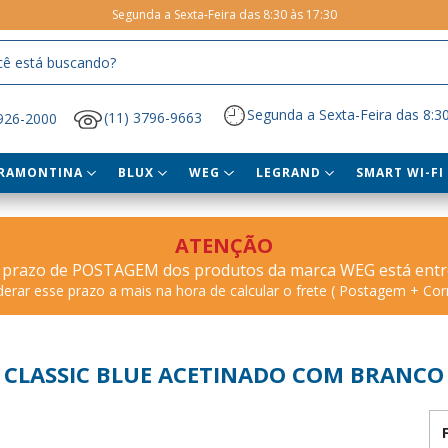
Segunda a Sexta-Feira das 8:30 às 17:30
Segunda a Sexta-Feira das 8:30
(11) 3796-9663
5926-2000
RAMONTINA
BLUX
WEG
LEGRAND
SMART WI-FI
ATENÇÃO
 prazo de POSTAGEM dos produtos da marca WEG está entre 
derar esse prazo a mais na hora de calcular o frete ( Postagem + Corr
CLASSIC BLUE ACETINADO COM BRANCO