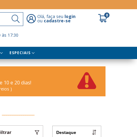
0
Olá, faça seu
login
ou
cadastre-se
 às 17:30
ESPECIAIS
10 e 20 dias!
eios )
Filtrar