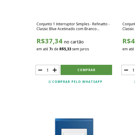
Conjunto 1 Interruptor Simples - Refinatto -
Conjunt
Classic Blue Acetinado com Branco
Classi
SCBB001
SCBB0
R$37,34
R$4
no cartão
em até
7
x de
R$5,33
sem juros
em até
COMPRAR PELO WHATSAPP