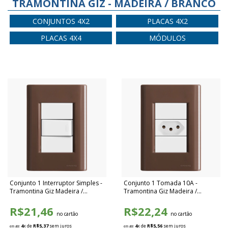
TRAMONTINA GIZ - MADEIRA / BRANCO
CONJUNTOS 4X2
PLACAS 4X2
PLACAS 4X4
MÓDULOS
Conjunto 1 Interruptor Simples -
Conjunto 1 Tomada 10A -
Tramontina Giz Madeira /
Tramontina Giz Madeira /
Branco - TGMB001
Branco - TGMB002
R$21,46
R$22,24
no cartão
no cartão
4
x de
R$5,37
sem juros
4
x de
R$5,56
sem juros
em até
em até