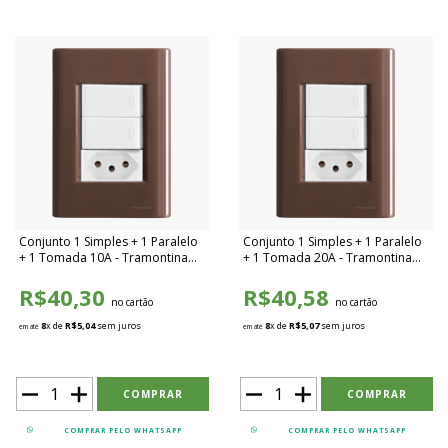
Conjunto 1 Simples + 1 Paralelo
Conjunto 1 Simples + 1 Paralelo
+ 1 Tomada 10A - Tramontina
+ 1 Tomada 20A - Tramontina
Giz Madeira / Branco - TGMB019
Giz Madeira / Branco - TGMB020
R$40,30
R$40,58
no cartão
no cartão
8
x de
R$5,04
sem juros
8
x de
R$5,07
sem juros
em até
em até
COMPRAR PELO WHATSAPP
COMPRAR PELO WHATSAPP