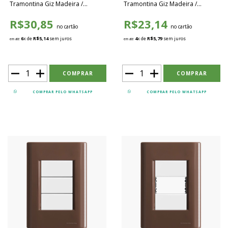
Tramontina Giz Madeira /
Tramontina Giz Madeira /
Branco - TGMB033
Branco - TGMB034
R$30,85
R$23,14
no cartão
no cartão
6
x de
R$5,14
sem juros
4
x de
R$5,79
sem juros
em até
em até
COMPRAR PELO WHATSAPP
COMPRAR PELO WHATSAPP