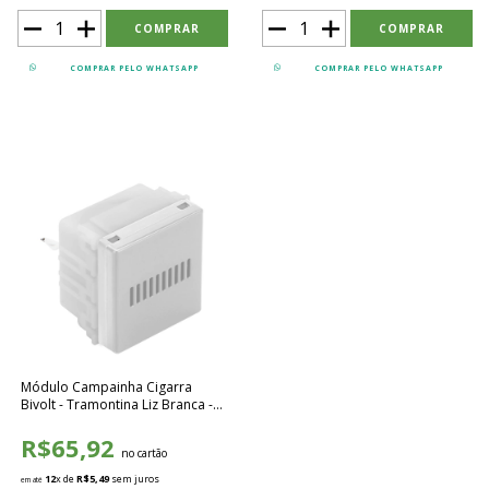
COMPRAR PELO WHATSAPP
COMPRAR PELO WHATSAPP
Módulo Campainha Cigarra
Bivolt - Tramontina Liz Branca -
57115063
R$65,92
no cartão
12
x de
R$5,49
sem juros
em até