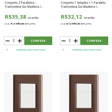
Conjunto 2 Paralelos -
Conjunto 1 Simples + 1 Paralelo -
Tramontina Giz Madeira /
Tramontina Giz Madeira /
Branco - TGMB022
Branco - TGMB023
R$35,38
R$32,12
no cartão
no cartão
7
x de
R$5,05
sem juros
6
x de
R$5,35
sem juros
em até
em até
COMPRAR PELO WHATSAPP
COMPRAR PELO WHATSAPP