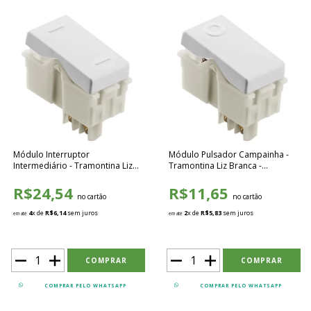
Módulo Interruptor
Módulo Pulsador Campainha -
Intermediário - Tramontina Liz
Tramontina Liz Branca -
Branca - 57115003
57115027
R$24,54
R$11,65
no cartão
no cartão
4
x de
R$6,14
sem juros
2
x de
R$5,83
sem juros
em até
em até
COMPRAR PELO WHATSAPP
COMPRAR PELO WHATSAPP