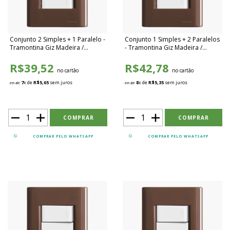
Conjunto 2 Simples + 1 Paralelo -
Conjunto 1 Simples + 2 Paralelos
Tramontina Giz Madeira /
- Tramontina Giz Madeira /
Branco - TGMB026
Branco - TGMB027
R$39,52
R$42,78
no cartão
no cartão
7
x de
R$5,65
sem juros
8
x de
R$5,35
sem juros
em até
em até
COMPRAR PELO WHATSAPP
COMPRAR PELO WHATSAPP