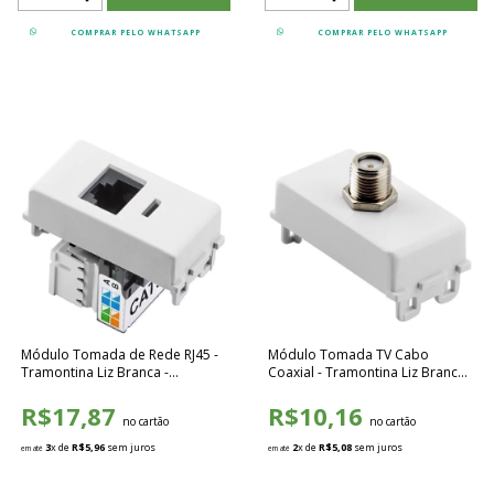
COMPRAR PELO WHATSAPP
COMPRAR PELO WHATSAPP
Módulo Tomada de Rede RJ45 -
Módulo Tomada TV Cabo
Tramontina Liz Branca -
Coaxial - Tramontina Liz Branca -
57115056
57115042
R$17,87
R$10,16
no cartão
no cartão
3
x de
R$5,96
sem juros
2
x de
R$5,08
sem juros
em até
em até