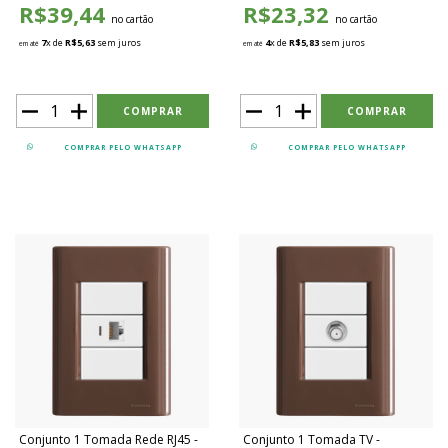
R$39,44
R$23,32
no cartão
no cartão
7
x de
R$5,63
sem juros
4
x de
R$5,83
sem juros
em até
em até
COMPRAR PELO WHATSAPP
COMPRAR PELO WHATSAPP
Conjunto 1 Tomada Rede RJ45 -
Conjunto 1 Tomada TV -