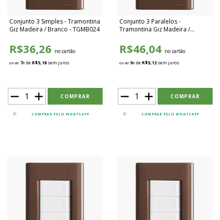
Conjunto 3 Simples - Tramontina
Conjunto 3 Paralelos -
Giz Madeira / Branco - TGMB024
Tramontina Giz Madeira /
Branco - TGMB025
R$36,26
R$46,04
no cartão
no cartão
7
x de
R$5,18
sem juros
9
x de
R$5,12
sem juros
em até
em até
COMPRAR PELO WHATSAPP
COMPRAR PELO WHATSAPP