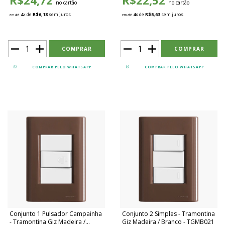
R$24,72
R$22,52
no cartão
no cartão
4
x de
R$6,18
sem juros
4
x de
R$5,63
sem juros
em até
em até
COMPRAR PELO WHATSAPP
COMPRAR PELO WHATSAPP
Conjunto 1 Pulsador Campainha
Conjunto 2 Simples - Tramontina
- Tramontina Giz Madeira /
Giz Madeira / Branco - TGMB021