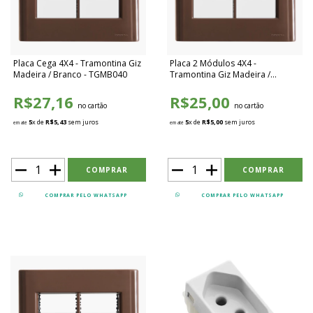
Placa Cega 4X4 - Tramontina Giz
Placa 2 Módulos 4X4 -
Madeira / Branco - TGMB040
Tramontina Giz Madeira /
Branco - TGMB041
R$27,16
R$25,00
no cartão
no cartão
5
x de
R$5,43
sem juros
5
x de
R$5,00
sem juros
em até
em até
COMPRAR PELO WHATSAPP
COMPRAR PELO WHATSAPP