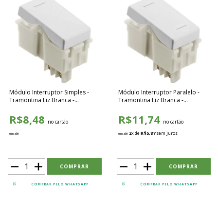
Módulo Interruptor Simples -
Módulo Interruptor Paralelo -
Tramontina Liz Branca -
Tramontina Liz Branca -
57115010
57115008
R$8,48
R$11,74
no cartão
no cartão
2
x de
R$5,87
sem juros
em até
em até
COMPRAR PELO WHATSAPP
COMPRAR PELO WHATSAPP