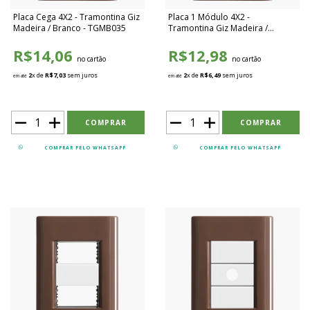
Placa Cega 4X2 - Tramontina Giz
Placa 1 Módulo 4X2 -
Madeira / Branco - TGMB035
Tramontina Giz Madeira /
Branco - TGMB036
R$14,06
R$12,98
no cartão
no cartão
2
x de
R$7,03
sem juros
2
x de
R$6,49
sem juros
em até
em até
COMPRAR PELO WHATSAPP
COMPRAR PELO WHATSAPP