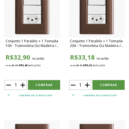
Conjunto 1 Paralelo + 1 Tomada
Conjunto 1 Paralelo + 1 Tomada
10A - Tramontina Giz Madeira /
20A - Tramontina Giz Madeira /
Branco - TGMB013
Branco - TGMB014
R$32,90
R$33,18
no cartão
no cartão
6
x de
R$5,48
sem juros
6
x de
R$5,53
sem juros
em até
em até
COMPRAR PELO WHATSAPP
COMPRAR PELO WHATSAPP