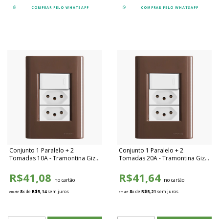
COMPRAR PELO WHATSAPP
COMPRAR PELO WHATSAPP
Conjunto 1 Paralelo + 2
Conjunto 1 Paralelo + 2
Tomadas 10A - Tramontina Giz
Tomadas 20A - Tramontina Giz
Madeira / Branco - TGMB030
Madeira / Branco - TGMB031
R$41,08
R$41,64
no cartão
no cartão
8
x de
R$5,14
sem juros
8
x de
R$5,21
sem juros
em até
em até