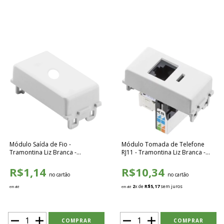
Módulo Saída de Fio -
Módulo Tomada de Telefone
Tramontina Liz Branca -
RJ11 - Tramontina Liz Branca -
57115092
57115051
R$1,14
R$10,34
no cartão
no cartão
2
x de
R$5,17
sem juros
em até
em até