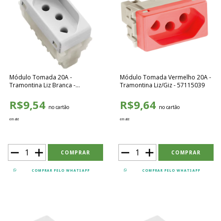
Módulo Tomada 20A -
Módulo Tomada Vermelho 20A -
Tramontina Liz Branca -
Tramontina Liz/Giz - 57115039
57115038
R$9,54
R$9,64
no cartão
no cartão
em até
em até
COMPRAR PELO WHATSAPP
COMPRAR PELO WHATSAPP