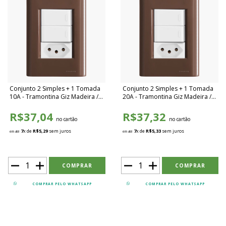
Conjunto 2 Simples + 1 Tomada
Conjunto 2 Simples + 1 Tomada
10A - Tramontina Giz Madeira /
20A - Tramontina Giz Madeira /
Branco - TGMB015
Branco - TGMB016
R$37,04
R$37,32
no cartão
no cartão
7
x de
R$5,29
sem juros
7
x de
R$5,33
sem juros
em até
em até
COMPRAR PELO WHATSAPP
COMPRAR PELO WHATSAPP