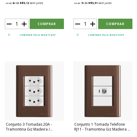
6
x de
R$5,12
sem juros
7
x de
R$5,51
sem juros
em até
em até
COMPRAR PELO WHATSAPP
COMPRAR PELO WHATSAPP
Conjunto 3 Tomadas 20A -
Conjunto 1 Tomada Telefone
Tramontina Giz Madeira /
RJ11 - Tramontina Giz Madeira /
Branco - TGMB010
Branco - TGMB032