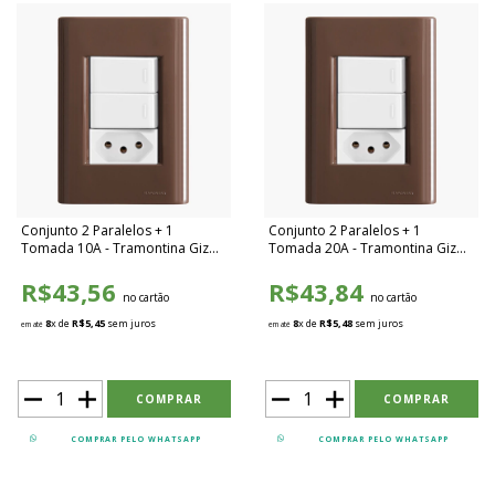
Conjunto 2 Paralelos + 1
Conjunto 2 Paralelos + 1
Tomada 10A - Tramontina Giz
Tomada 20A - Tramontina Giz
Madeira / Branco - TGMB017
Madeira / Branco - TGMB018
R$43,56
R$43,84
no cartão
no cartão
8
x de
R$5,45
sem juros
8
x de
R$5,48
sem juros
em até
em até
COMPRAR PELO WHATSAPP
COMPRAR PELO WHATSAPP