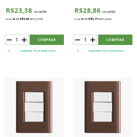
Branco - TGMB005
R$23,38
R$28,86
no cartão
no cartão
4
x de
R$5,85
sem juros
5
x de
R$5,77
sem juros
em até
em até
COMPRAR PELO WHATSAPP
COMPRAR PELO WHATSAPP