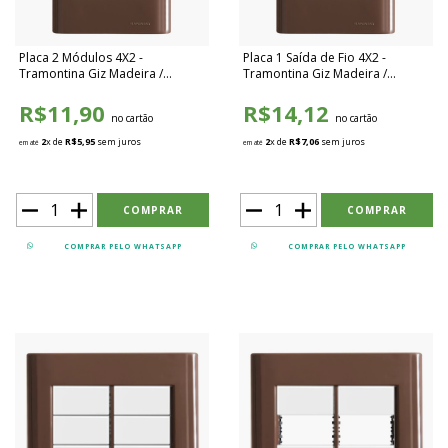
Placa 2 Módulos 4X2 -
Placa 1 Saída de Fio 4X2 -
Tramontina Giz Madeira /
Tramontina Giz Madeira /
Branco - TGMB037
Branco - TGMB039
R$11,90
R$14,12
no cartão
no cartão
2
x de
R$5,95
sem juros
2
x de
R$7,06
sem juros
em até
em até
COMPRAR PELO WHATSAPP
COMPRAR PELO WHATSAPP