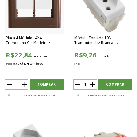
Placa 4 Módulos 4X4 -
Módulo Tomada 10A -
Tramontina Giz Madeira /
Tramontina Liz Branca -
Branco - TGMB042
57115030
R$22,84
R$9,26
no cartão
no cartão
4
x de
R$5,71
sem juros
em até
em até
COMPRAR PELO WHATSAPP
COMPRAR PELO WHATSAPP