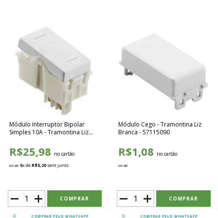
Módulo Interruptor Bipolar
Módulo Cego - Tramontina Liz
Simples 10A - Tramontina Liz
Branca - 57115090
Branca - 57115004
R$25,98
R$1,08
no cartão
no cartão
5
x de
R$5,20
sem juros
em até
em até
COMPRAR PELO WHATSAPP
COMPRAR PELO WHATSAPP