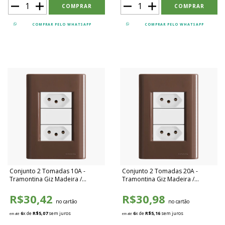
COMPRAR PELO WHATSAPP
COMPRAR PELO WHATSAPP
Conjunto 2 Tomadas 10A -
Conjunto 2 Tomadas 20A -
Tramontina Giz Madeira /
Tramontina Giz Madeira /
Branco - TGMB006
Branco - TGMB007
R$30,42
R$30,98
no cartão
no cartão
6
x de
R$5,07
sem juros
6
x de
R$5,16
sem juros
em até
em até