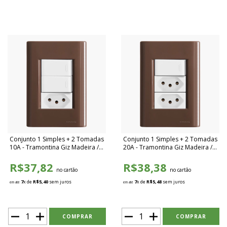
Conjunto 1 Simples + 2 Tomadas
Conjunto 1 Simples + 2 Tomadas
10A - Tramontina Giz Madeira /
20A - Tramontina Giz Madeira /
Branco - TGMB028
Branco - TGMB029
R$37,82
R$38,38
no cartão
no cartão
7
x de
R$5,40
sem juros
7
x de
R$5,48
sem juros
em até
em até