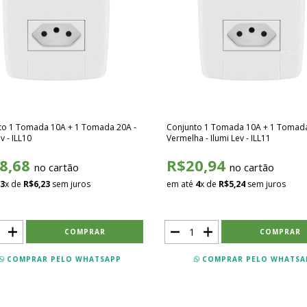
to 1 Tomada 10A + 1 Tomada 20A -
Conjunto 1 Tomada 10A + 1 Tomad
v - ILL10
Vermelha - Ilumi Lev - ILL11
8,68
R$20,94
no cartão
no cartão
3
x de
R$6,23
sem juros
em até
4
x de
R$5,24
sem juros
COMPRAR PELO WHATSAPP
COMPRAR PELO WHATSA