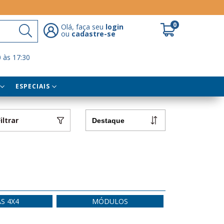
0
Olá, faça seu
login
ou
cadastre-se
 às 17:30
ESPECIAIS
Filtrar
S 4X4
MÓDULOS