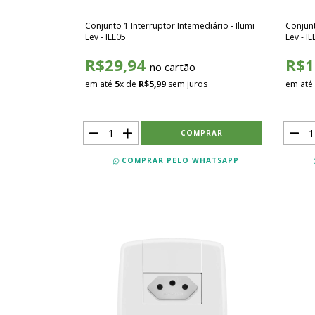
Conjunto 1 Interruptor Intemediário - Ilumi
Conjun
Lev - ILL05
Lev - I
R$29,94
R$1
no cartão
em até
5
x de
R$5,99
sem juros
em até
COMPRAR PELO WHATSAPP