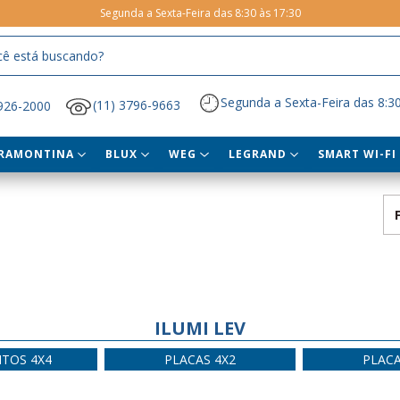
Segunda a Sexta-Feira das 8:30 às 17:30
Segunda a Sexta-Feira das 8:30
(11) 3796-9663
5926-2000
RAMONTINA
BLUX
WEG
LEGRAND
SMART WI-FI
ILUMI LEV
TOS 4X4
PLACAS 4X2
PLACA