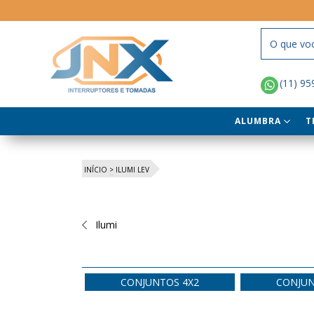
(11) 9
ALUMBRA
T
INÍCIO
>
ILUMI LEV
Ilumi
CONJUNTOS 4X2
CONJUN