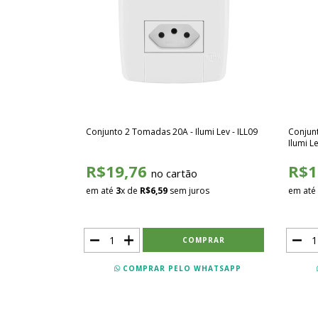
Conjunto 2 Tomadas 20A - Ilumi Lev - ILL09
Conjun
Ilumi Le
R$19,76
R$1
no cartão
em até
3
x de
R$6,59
sem juros
em até
COMPRAR PELO WHATSAPP