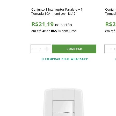
Conjunto 1 Interruptor Paralelo + 1
Conjunt
Tomada 10A - Ilumi Lev - ILL17
Tomada 
R$21,19
R$2
no cartão
em até
4
x de
R$5,30
sem juros
em até
COMPRAR PELO WHATSAPP