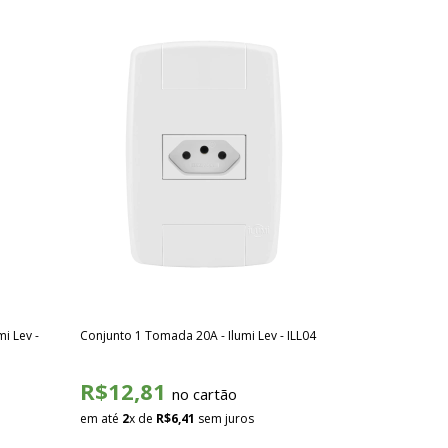
mi Lev -
Conjunto 1 Tomada 20A - Ilumi Lev - ILL04
R$12,81
no cartão
em até
2
x de
R$6,41
sem juros