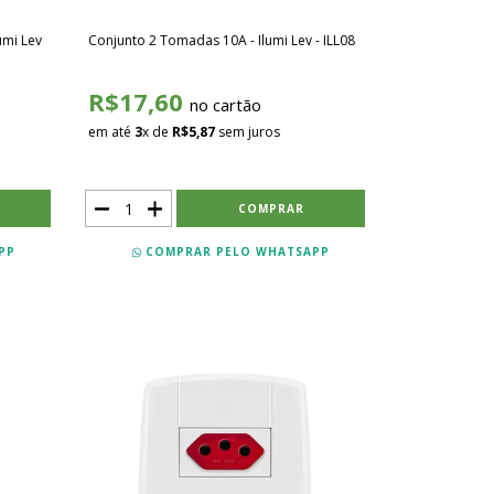
umi Lev
Conjunto 2 Tomadas 10A - Ilumi Lev - ILL08
R$17,60
no cartão
em até
3
x de
R$5,87
sem juros
PP
COMPRAR PELO WHATSAPP