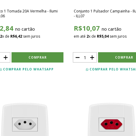
to 1 Tomada 20A Vermelha - Ilumi
Conjunto 1 Pulsador Campainha - Il
LL06
- ILL07
2,84
R$10,07
no cartão
no cartão
2
x de
R$6,42
sem juros
em até
2
x de
R$5,04
sem juros
COMPRAR PELO WHATSAPP
COMPRAR PELO WHATSA