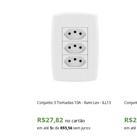
Conjunto 3 Tomadas 10A - Ilumi Lev - ILL13
Conjunt
R$27,82
R$2
no cartão
em até
5
x de
R$5,56
sem juros
em até