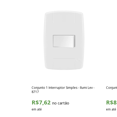
Conjunto 1 Interruptor Simples - Ilumi Lev -
Conjunt
8717
R$7,62
R$8
no cartão
em até
em até